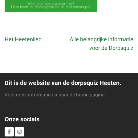
Bericht
Het Heetenlied
Alle belangrijke informatie
navigatie
voor de Dorpsquiz
Dit is de website van de dorpsquiz Heeten.
Voor meer informatie ga naar de
home pagina
.
Onze socials